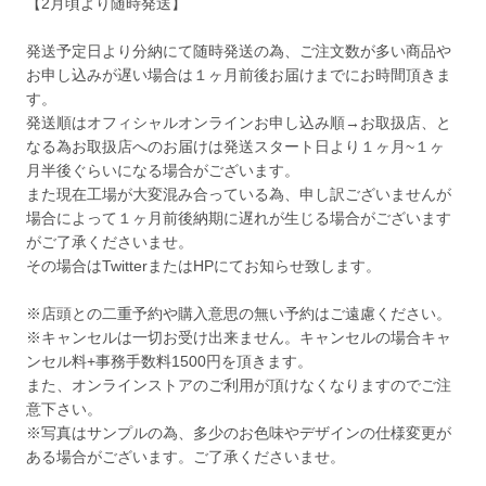
【2月頃より随時発送】
発送予定日より分納にて随時発送の為、ご注文数が多い商品や
お申し込みが遅い場合は１ヶ月前後お届けまでにお時間頂きま
す。
発送順はオフィシャルオンラインお申し込み順→お取扱店、と
なる為お取扱店へのお届けは発送スタート日より１ヶ月~１ヶ
月半後ぐらいになる場合がございます。
また現在工場が大変混み合っている為、申し訳ございませんが
場合によって１ヶ月前後納期に遅れが生じる場合がございます
がご了承くださいませ。
その場合はTwitterまたはHPにてお知らせ致します。
※店頭との二重予約や購入意思の無い予約はご遠慮ください。
※キャンセルは一切お受け出来ません。キャンセルの場合キャ
ンセル料+事務手数料1500円を頂きます。
また、オンラインストアのご利用が頂けなくなりますのでご注
意下さい。
※写真はサンプルの為、多少のお色味やデザインの仕様変更が
ある場合がございます。ご了承くださいませ。