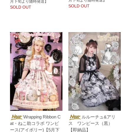
月下旬より随時発送】
月下旬より随時発送】
SOLD OUT
SOLD OUT
Wrapping Ribbon C
ルルーチュ&アリ
at・ねこ助コラボ ワンピ
ス ワンピース（黒）
ース(アイボリー)【5月下
【即納品】