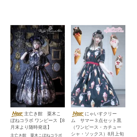
主亡き館 粟木こ
にゃいすクリー
ぼねコラボ ワンピース【8
ム サマー３点セット黒
月末より随時発送】
（ワンピース・カチュー
シャ・ソックス）8月上旬
主亡き館 粟木こぼねコラボ