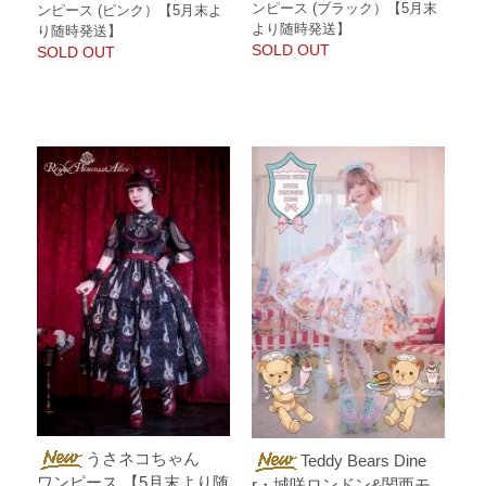
ンピース (ブラック）【5月末
ンピース (ピンク）【5月末よ
より随時発送】
り随時発送】
SOLD OUT
SOLD OUT
うさネコちゃん
Teddy Bears Dine
ワンピース 【5月末より随
r・城咲ロンドン&関西モ