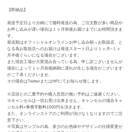
【即納品】
発送予定日より分納にて随時発送の為、ご注文数が多い商品や
お申し込みが遅い場合は１ヶ月前後お届けまでにお時間頂きま
す。
発送順はオフィシャルオンラインお申し込み順→お取扱店、と
なる為お取扱店へのお届けは発送スタート日より１ヶ月~１ヶ
月半後ぐらいになる場合がございます。
また現在工場が大変混み合っている為、申し訳ございませんが
場合によって１ヶ月前後納期に遅れが生じる場合がございます
がご了承くださいませ。
その場合はTwitterまたはHPにてお知らせ致します。
※店頭との二重予約や購入意思の無い予約はご遠慮ください。
※キャンセルは一切お受け出来ません。キャンセルの場合キャ
ンセル料+事務手数料1500円を頂きます。
また、オンラインストアのご利用が頂けなくなりますのでご注
意下さい。
※写真はサンプルの為、多少のお色味やデザインの仕様変更が