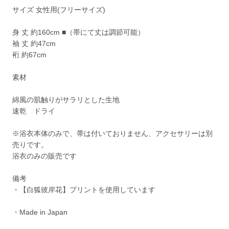
サイズ 女性用(フリーサイズ)
身 丈 約160cm ■（帯にて丈は調節可能）
袖 丈 約47cm
裄 約67cm
素材
綿風の肌触りがサラリとした生地
速乾 ドライ
※浴衣本体のみで、帯は付いておりません、アクセサリーは別
売りです。
浴衣のみの販売です
備考
・【白狐彼岸花】プリントを使用しています
・Made in Japan