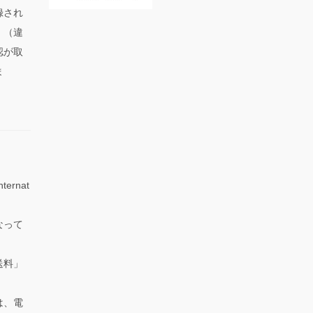
録され
。（違
認が取
ま
ternat
なって
送料」
。
は、電