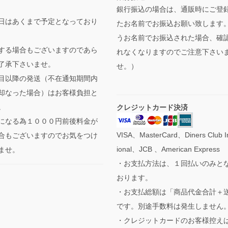
銀行振込の場合は、通販時にご登
日はあくまで予定となっており
たお名前でお振込お願い致します
うお名前でお振込された場合、確
する場合もございますのであら
れなくなりますのでご注意下さい
了承下さいませ。
せ。）
目以降の発送（不在通知期間内
却なった場合）はお客様負担と
。
クレジットカード決済
になる為１０００円前後料金が
VISA、MasterCard、Diners Club In
合もございますのでお気をつけ
ional、JCB 、American Express
ませ。
・お支払方法は、１回払いのみと
おります。
・お支払総額は「商品代金合計＋
です。別途手数料は発生しません
・クレジットカードのお客様控え