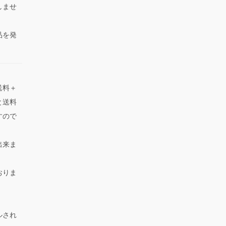
しませ
品を発
送料＋
と送料
すので
出来ま
おりま
ルされ