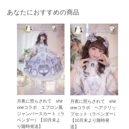
あなたにおすすめの商品
月夜に照らされて shir
月夜に照らされて shir
oneコラボ エプロン風
oneコラボ ヘアクリッ
ジャンパースカート（ラ
プセット（ラベンダー）
ベンダー）【10月末よ
【10月末より随時発
り随時発送】
送】