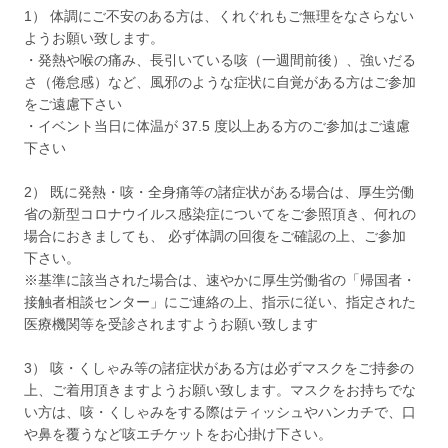
1） 体調にご不安のある方は、くれぐれもご無理をなさらない
ようお願い致します。
・発熱や喉の痛み、長引いている咳（一週間前後）、強いだる
さ（倦怠感）など、風邪のような症状に自覚がある方はご参加
をご遠慮下さい
・イベント当日に体温が 37.5 度以上ある方のご参加はご遠慮
下さい
2） 既に発熱・咳・全身痛等の諸症状がある場合は、厚生労働
省の新型コロナウイルス感染症についてをご参照頂き、何れの
場合におきましても、 必ず体調の回復をご確認の上、ご参加
下さい。
※基準に該当された場合は、速やかに厚生労働省の「帰国者・
接触者相談センター」にご連絡の上、指示に従い、指定された
医療機関等を受診されますようお願い致します
3） 咳・くしゃみ等の諸症状がある方は必ずマスクをご持参の
上、ご着用頂きますようお願い致します。マスクをお持ちでな
い方は、咳・くしゃみをする際はティッシュやハンカチで、口
や鼻を覆うなど咳エチケットをお心掛け下さい。