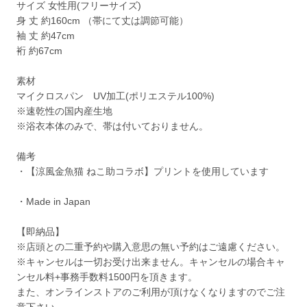
サイズ 女性用(フリーサイズ)
身 丈 約160cm （帯にて丈は調節可能）
袖 丈 約47cm
裄 約67cm
素材
マイクロスパン UV加工(ポリエステル100%)
※速乾性の国内産生地
※浴衣本体のみで、帯は付いておりません。
備考
・【涼風金魚猫 ねこ助コラボ】プリントを使用しています
・Made in Japan
【即納品】
※店頭との二重予約や購入意思の無い予約はご遠慮ください。
※キャンセルは一切お受け出来ません。キャンセルの場合キャ
ンセル料+事務手数料1500円を頂きます。
また、オンラインストアのご利用が頂けなくなりますのでご注
意下さい。