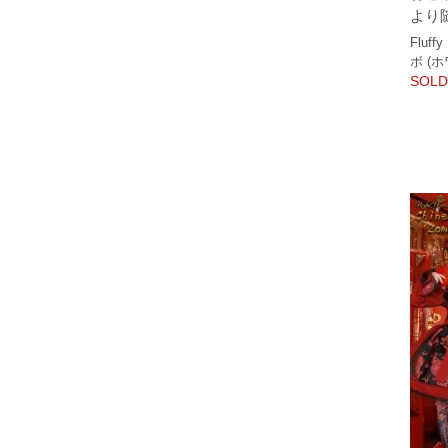
より
Fluf
ボ (
SOLD