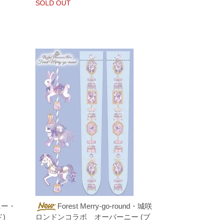
SOLD OUT
ーニー・
Forest Merry-go-round・城咲
)
ロンドンコラボ オーバーニー (ブ