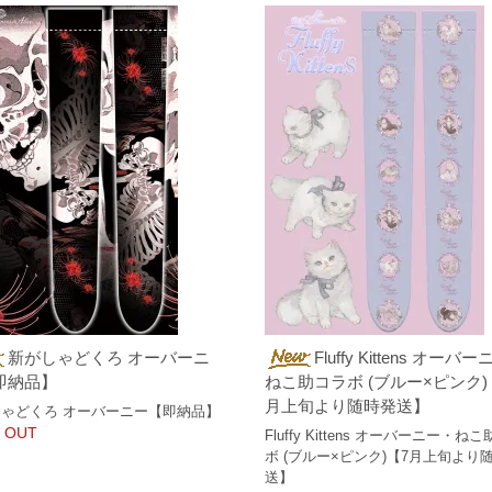
新がしゃどくろ オーバーニ
Fluffy Kittens オーバ
即納品】
ねこ助コラボ (ブルー×ピンク)
月上旬より随時発送】
ゃどくろ オーバーニー【即納品】
 OUT
Fluffy Kittens オーバーニー・ね
ボ (ブルー×ピンク)【7月上旬より
送】