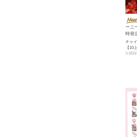
ーニ
時発
チャイ
【10
3,85