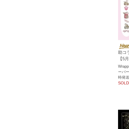
助コ
【5
Wrap
ーバー
時発
SOLD