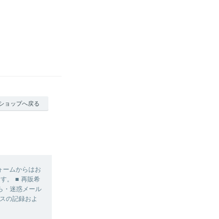
ショップへ戻る
ォームからはお
す。 ■ 再販希
ら・迷惑メール
レスの記録およ